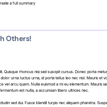
create a full summary
th Others!
it. Quisque rhoncus nisi sed suscipit cursus. Donec porta metus
or urna luctus urna, id porta tellus leo nec nisl. Mauris et volu
e vel arcu quam. Nulla euismod a mi eu elementum. Mauris iacu
 fermentum est nulla, a accumsan libero ultrices nec.
citudin sed dui. Fusce blandit turpis nec aliquam pharetra. Susp