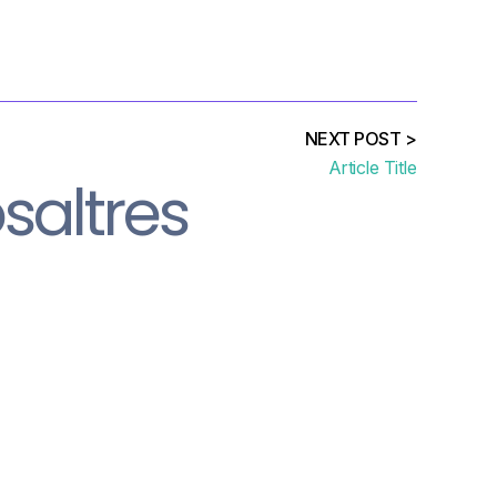
NEXT POST >
Article Title
saltres