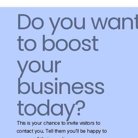
Do you wan
to boost
your
business
today?
This is your chance to invite visitors to
contact you. Tell them you’ll be happy to